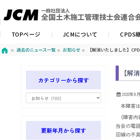
TOPページ
JCMについて
CPD
過去のニュース一覧
お知らせ
【解消いたしました】CP
【解
カテゴリーから探す
2022年8
本障害は
（障害内
当会の電
更新年月から探す
回線の不具