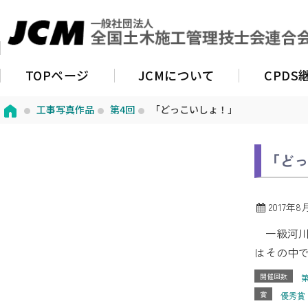
TOPページ
JCMについて
CPD
工事写真作品
第4回
「どっこいしょ！」
「どっ
2017年8
一級河川
はその中で
開催回数
第
賞
優秀賞