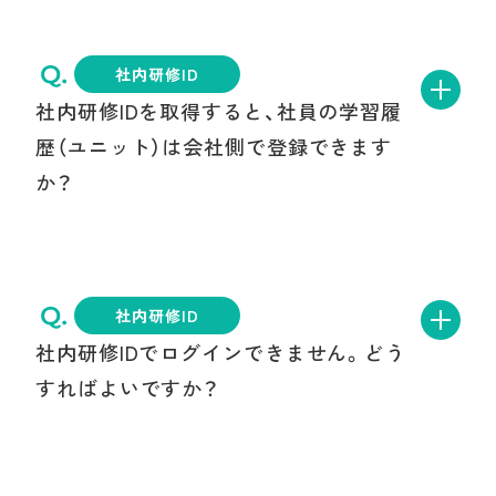
特定機能IDとは「会社・団体などの組織がCPDS
の手続きを行うためのID」の
総称
です。
社内研修ID
社内研修IDを取得すると、社員の学習履
特定機能IDには用途に応じて、次の3種類があり
歴（ユニット）は会社側で登録できます
ます。
か？
社員データID：
会社としてCPDS個人IDを保
有する社員の情報を登録・管理・一括申請な
社内研修IDでは、社内で実施した研修などのプ
どを行うためのID
ログラム申請と学習履歴（ユニット登録）申請が
社内研修ID
社内研修ID：
会社内で実施する研修（社内研
できます。承認されるとユニットが登録されま
社内研修IDでログインできません。どう
修）を登録・申請するためのID
す。手数料は、社内研修IDの一括送金残高より支
すればよいですか？
講習会実施機関ID：
講習会等を実施する機
払います。
関が学習プログラムを登録・管理するため
のID
社内研修以外のプログラム申請/学習履歴（ユニ
ログインできない場合は、原因によって対応が