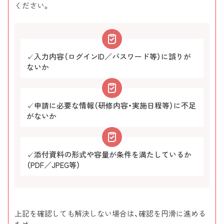
個人ID
個人ID
技術者本人
学
ください。
✓入力内容（ログインID／パスワード等）に誤りが
ないか
✓申請に必要な情報（研修内容・実施日程等）に不足
がないか
✓添付資料の形式や容量が条件を満たしているか
（PDF／JPEG等）
上記を確認しても解決しない場合は、確認を円滑に進める