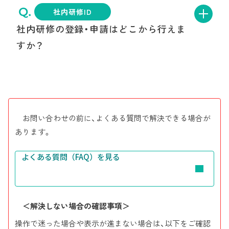
ット登録）申請はできません。
異なります。以下の順に確認してください。
社内研修ID
なお、学習履歴（ユニット）を登録できるIDは「個
社内研修の登録・申請はどこから行えま
人ID」だけです。
社内研修とその他のプログラムの申請や、手数
【まず確認すること】
すか？
目的に応じて、適切なIDをご利用ください。
料を一元化されたい場合は、取得されている社
入力したログインID・パスワードに誤りがないか
大文字／小文字の違い、不要な空白が入っていないか
内研修IDで別機能申請を行い、社員データID機
ブラウザの自動入力が誤った情報になっていないか
種別
項目
主な利用者
能を追加（2年目以降有料）してください。
社内研修IDでCPDSシステムへログイン後、社内
研修（学習プログラム）に関するメニューから登
【ログインID・パスワードが分からない場合】
社
お問い合わせの前に、よくある質問で解決できる場合が
録・申請を行います。
特定機能ID
社員データID
会社の担当者
お問い合わせフォーム
よりご連絡ください。
側
あります。
申請には研修内容の入力や、資料添付が必要で
す。
よくある質問（FAQ）を見る
特定機能ID
社内研修ID
会社の担当者
社
講習会実施機関
実施機関の担当
特定機能ID
講
ID
者
＜解決しない場合の確認事項＞
操作で迷った場合や表示が進まない場合は、以下をご確認