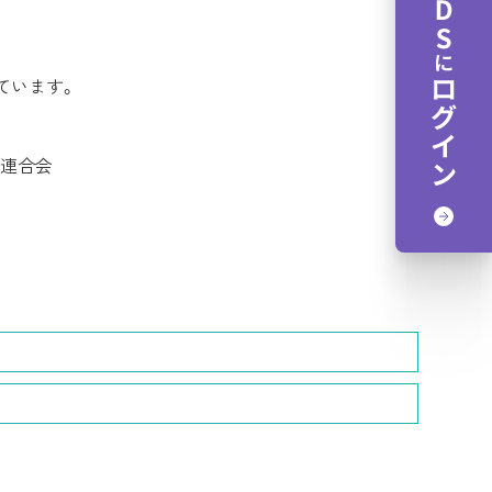
れています。
会連合会