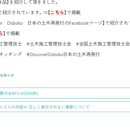
選作品】を紹介して頂きました。
】で紹介されています。⇒【
こちら
】で掲載
over Doboku 日本の土木再発行のFacebookページ】で紹介さ
ら
】で掲載
工管理技士 #土木施工管理技士会 #全国土木施工管理技士
ッチング #DiscoverDoboku日本の土木再発行
お知らせ
業のお知らせ(2024年)
ファイルの内容が 正しく表示されない事象について