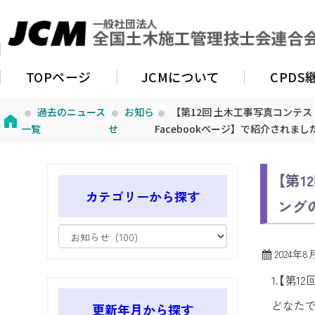
TOPページ
JCMについて
CPD
過去のニュース
お知ら
【第12回 土木工事写真コンテスト
一覧
せ
Facebookページ】で紹介されまし
【第1
カテゴリーから探す
ングの
2024年8
1.【第
どなたで
更新年月から探す