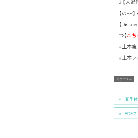
3.【入
【のHP
【Disc
⇒【
こち
#土木施
#土木ウオ
カテゴリー
夏季休
PDF