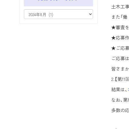
土木工事
また「働
★審査を
★応募作
★ご応募締
ご応募
皆さま
2.【第
結果は、
なお、第
多数の