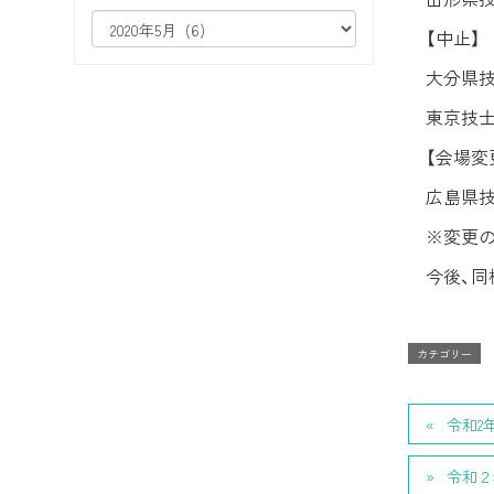
【中止】
大分
東京技
【会場変
広島県
※変更
今後、同
カテゴリー
令和2
令和２