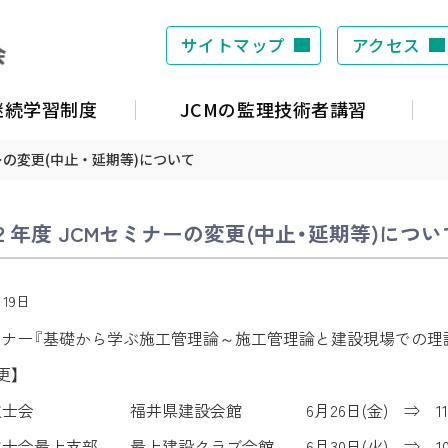
サイトマップ
アクセス
S継続学習制度
JCMの監理技術者講習
ーの変更(中止・延期等)について
２年度 JCMセミナーの変更(中止・延期等)につい
月19日
ミナー『基礎から学ぶ施工管理論～施工管理論と建設現場での理
更】
技士会 福井県建設会館 6月26日(金) ⇒ 11月1
士会最上支部 最上建設クラブ会館 6月30日(火) ⇒ 10月