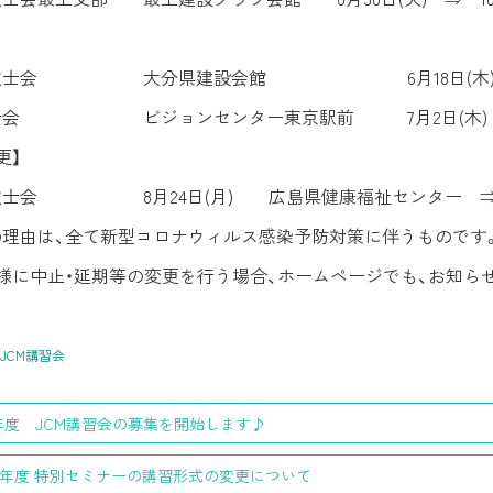
県技士会 大分県建設会館 6月18日(木
士会 ビジョンセンター東京駅前 7月2日(木)
更】
技士会 8月24日(月) 広島県健康福祉センター ⇒ 
の理由は、全て新型コロナウィルス感染予防対策に伴うものです
様に中止・延期等の変更を行う場合、ホームページでも、お知ら
JCM講習会
年度 JCM講習会の募集を開始します♪
年度 特別セミナーの講習形式の変更について