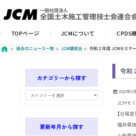
TOPページ
JCMについて
CPD
過去のニュース一覧
JCM講習会
令和２年度 JCMセミナ
令和
カテゴリーから探す
2020年5
JCMセ
【日程変
福井県
更新年月から探す
山形県技