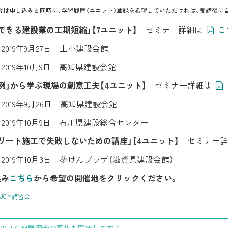
講習は申し込みと同時に、学習履歴（ユニット）登録を希望していただければ、受講後に
できる建設業の工期短縮」
【7ユニット】
セミナー詳細は
こ
県
2019年9月27日 上小建設会館
県
2019年10月9日 高知県建設会館
例」から学ぶ現場の創意工夫
【4ユニット】
セミナー詳細は
県
2019年9月26日 高知県建設会館
県
2019年10月9日 石川県建設総合センター
リート施工で失敗しないための講座」
【4ユニット】
セミナー詳
県
2019年10月3日 夢けんプラザ（滋賀県建設会館）
込み
こちら
から希望の開催地をクリックください。
JCM講習会