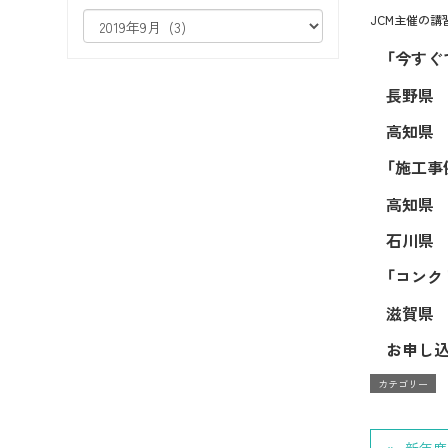
JCM主催の
「今すぐ
長野
高知
「施工事
高知
石川
「コンク
滋賀
お申し
カテゴリー